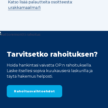
Katso lisää palautteita osoitteesta:
urakkamaailma.fi
Tarvitsetko rahoituksen?
Hoida hankintasi vaivatta OP:n rahoituksella.
Laske itsellesi sopiva kuukausierä laskurilla ja
täytä hakemus helposti.
Rahoitusvaihtoehdot