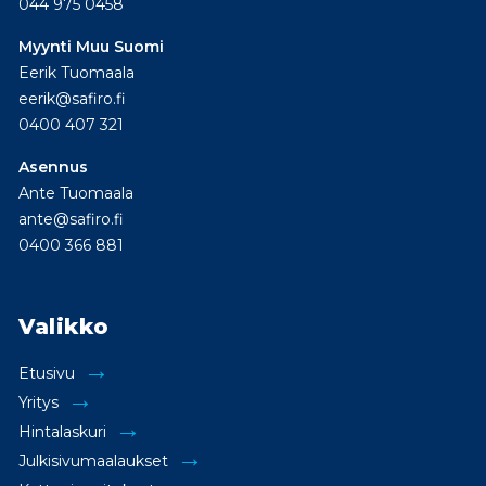
044 975 0458
Myynti Muu Suomi
Eerik Tuomaala
eerik@safiro.fi
0400 407 321
Asennus
Ante Tuomaala
ante@safiro.fi
0400 366 881
Valikko
Etusivu
Yritys
Hintalaskuri
Julkisivumaalaukset