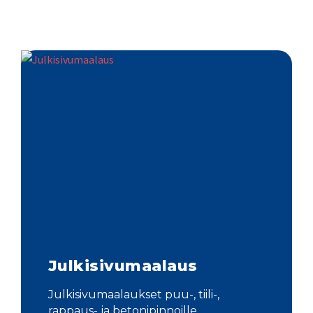
Julkisivumaalaus
Julkisivumaalaukset puu-, tiili-,
rappaus- ja betonipinnoille.